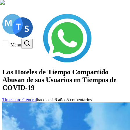
Consulta gratuita, LLame hoy!
Timeshare General
Timeshare Cancellation
Menu
Timeshare Rentals and Resales
Timeshare Scams and Fraud
Los Hoteles de Tiempo Compartido
Abusan de sus Usuarios en Tiempos de
COVID-19
Timeshare General
hace casi 6 años
5 comentarios