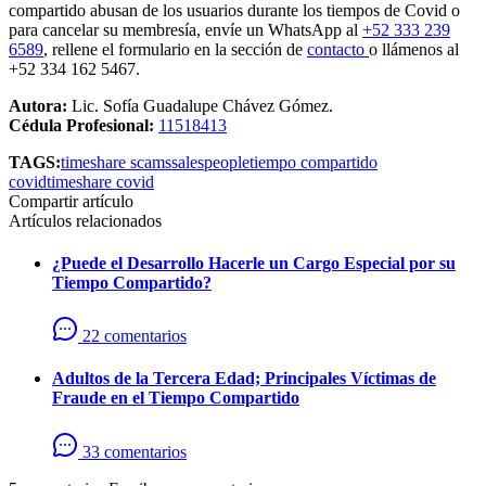
compartido abusan de los usuarios durante los tiempos de Covid o
para cancelar su membresía, envíe un WhatsApp al
+52 333 239
6589
, rellene el formulario en la sección de
contacto
o llámenos al
+52 334 162 5467.
Autora:
Lic. Sofía Guadalupe Chávez Gómez.
Cédula Profesional:
11518413
TAGS:
timeshare scams
salespeople
tiempo compartido
covid
timeshare covid
Compartir artículo
Artículos relacionados
¿Puede el Desarrollo Hacerle un Cargo Especial por su
Tiempo Compartido?
22 comentarios
Adultos de la Tercera Edad; Principales Víctimas de
Fraude en el Tiempo Compartido
33 comentarios