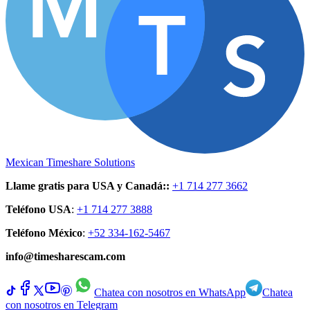
Mexican Timeshare Solutions
Llame gratis para USA y Canadá:
:
+1 714 277 3662
Teléfono USA
:
+1 714 277 3888
Teléfono México
:
+52 334-162-5467
info@timesharescam.com
Chatea con nosotros en WhatsApp
Chatea
con nosotros en Telegram