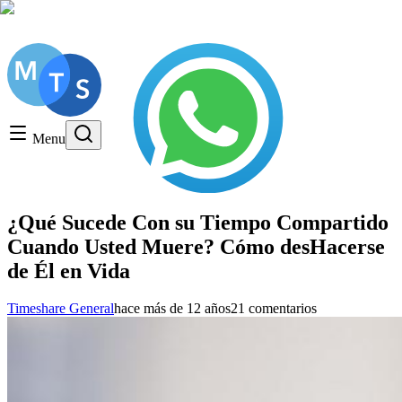
Consulta gratuita, LLame hoy!
Timeshare General
Timeshare Cancellation
Menu
Timeshare Rentals and Resales
Timeshare Scams and Fraud
¿Qué Sucede Con su Tiempo Compartido
Cuando Usted Muere? Cómo desHacerse
de Él en Vida
Timeshare General
hace más de 12 años
21 comentarios