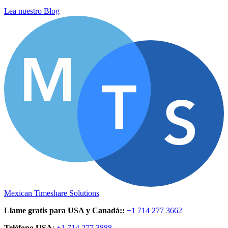
Lea nuestro Blog
Mexican Timeshare Solutions
Llame gratis para USA y Canadá:
:
+1 714 277 3662
Teléfono USA
:
+1 714 277 3888