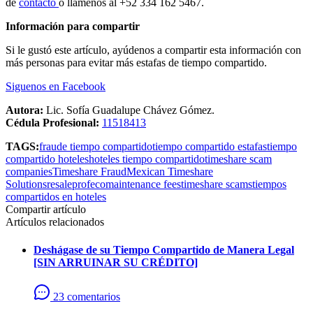
de
contacto
o llámenos al +52 334 162 5467.
Información para compartir
Si le gustó este artículo, ayúdenos a compartir esta información con
más personas para evitar más estafas de tiempo compartido.
Siguenos en Facebook
Autora:
Lic. Sofía Guadalupe Chávez Gómez.
Cédula Profesional:
11518413
TAGS:
fraude tiempo compartido
tiempo compartido estafas
tiempo
compartido hoteles
hoteles tiempo compartido
timeshare scam
companies
Timeshare Fraud
Mexican Timeshare
Solutions
resale
profeco
maintenance fees
timeshare scams
tiempos
compartidos en hoteles
Compartir artículo
Artículos relacionados
Deshágase de su Tiempo Compartido de Manera Legal
[SIN ARRUINAR SU CRÉDITO]
23 comentarios