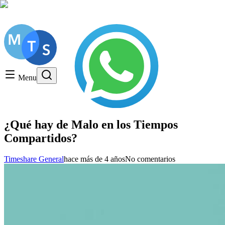
Consulta gratuita, LLame hoy!
Timeshare General
Timeshare Cancellation
Menu
Timeshare Rentals and Resales
Timeshare Scams and Fraud
¿Qué hay de Malo en los Tiempos
Compartidos?
Timeshare General
hace más de 4 años
No comentarios