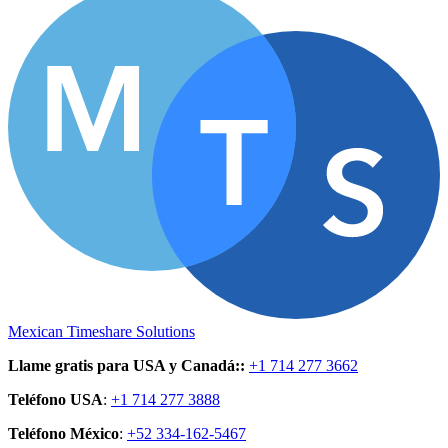
Mexican Timeshare Solutions
Llame gratis para USA y Canadá:
:
+1 714 277 3662
Teléfono USA
:
+1 714 277 3888
Teléfono México
:
+52 334-162-5467