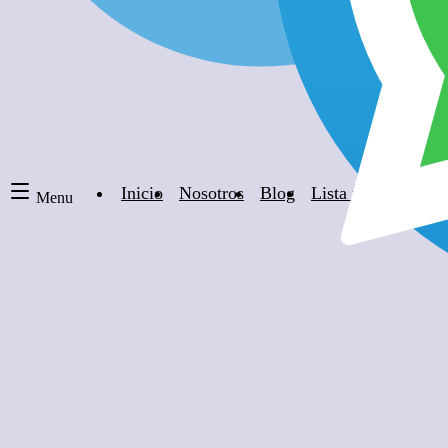
Inicio
Nosotros
Blog
Lista negra de hot
Menu
¿En que se Basa el PRECIO de los TI
Timeshare General
|
hace alrededor de 4 años
|
8 comentarios