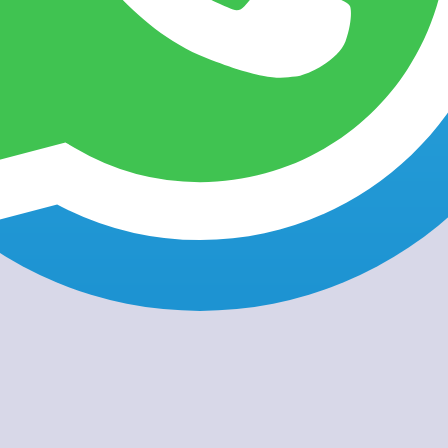
eles
Faq's
Testimoniales
Contacto
tiempo compartido contrato
Artículos con la etiqueta
EMPOS COMPARTIDOS?