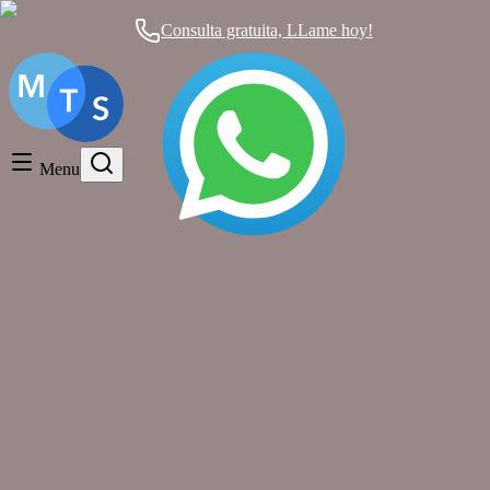
Consulta gratuita, LLame hoy!
Timeshare General
Timeshare Cancellation
Menu
Timeshare Rentals and Resales
Timeshare Scams and Fraud
membresía viva wyndham
Artículos con la etiqueta
MAYAN PALACE Tiempo Compartido
FRAUDE: Tácticas Engañosas,
Realidades Ocultas y una Salida Clara
Timeshare Scams and Fraud
|
hace casi 15 años
|
58 comentarios
¿Por qué elegir Mexican Timeshare Solutions?
Porque trabajamos
con base en resultados: si no cancelamos su tiempo compartido,