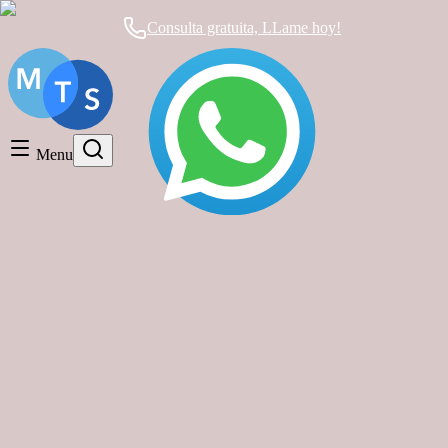
Consulta gratuita, LLame hoy!
Timeshare General
Timeshare Cancellation
Menu
Timeshare Rentals and Resales
Timeshare Scams and Fraud
Timeshare Cancellation
Artículos den la categoría
Por qué la Cancelación de Tiempo
Compartido en México es la Mejor
Decisión que Puedes Tomar
Timeshare Cancellation
|
hace 11 meses
|
2 comentarios