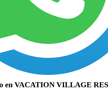
eles
Faq's
Testimoniales
Contacto
ido en VACATION VILLAGE RE