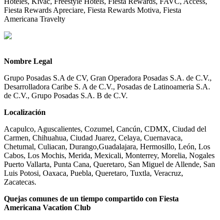
Hoteles, Kivac, Freestyle Hotels, Fiesta Rewards, FAVC, Access,
Fiesta Rewards Apreciare, Fiesta Rewards Motiva, Fiesta
Americana Travelty
Nombre Legal
Grupo Posadas S.A de CV, Gran Operadora Posadas S.A. de C.V.,
Desarrolladora Caribe S. A de C.V., Posadas de Latinoameria S.A.
de C.V., Grupo Posadas S.A. B de C.V.
Localización
Acapulco, Aguscalientes, Cozumel, Cancún, CDMX, Ciudad del
Carmen, Chihuahua, Ciudad Juarez, Celaya, Cuernavaca,
Chetumal, Culiacan, Durango,Guadalajara, Hermosillo, León, Los
Cabos, Los Mochis, Merida, Mexicali, Monterrey, Morelia, Nogales
Puerto Vallarta, Punta Cana, Queretaro, San Miguel de Allende, San
Luis Potosi, Oaxaca, Puebla, Queretaro, Tuxtla, Veracruz,
Zacatecas.
Quejas comunes de un tiempo compartido con Fiesta
Americana Vacation Club