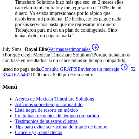
Timeshare Solutions hizo más que eso, en 2 meses ellos
cancelaron mi contrato y me regresaron el 100% de mi
dinero. Yo estaba impresionada por lo rápido que
resolvieron mi problema. De hecho, no les pague nada
por sus servicios hasta que me regresaron mi dinero.
Trabajaron para mí en un plan de contingencia. Sino
tenían éxito, no pagaría nada.
"
July Sims |
Royal Elite
Ver mas testimoniales
¿Por qué elegir Mexican Timeshare Solutions?
Porque trabajamos
con base en resultados: si no cancelamos su tiempo compartido,
usted no paga nada.
Consulta GRATIS
Envíenos un mensaje
+52
334-162-5467
10:00 am - 6:00 pm Hora centro
Menú
Acerca de Mexican Timeshare Solutions
Artículos sobre tiempo compartido
Lista negra de resorts en méxico
Preguntas frecuentes de tiempo compartido
Testimonios de nuestros clientes
Tips para evitar ser víctima de fraude de tiempo
Cancele ya, contáctenos