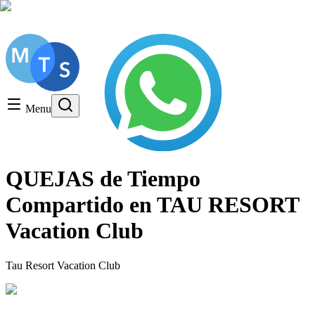
Consulta gratuita, LLame hoy!
Timeshare General
Timeshare Cancellation
Menu
Timeshare Rentals and Resales
Timeshare Scams and Fraud
QUEJAS de Tiempo
Compartido en TAU RESORT
Vacation Club
Tau Resort Vacation Club