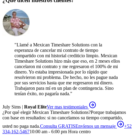
¿Qué dicen nuestros clientes?
"
Llamé a Mexican Timeshare Solutions con la
esperanza de cancelar mi contrato de tiempo
compartido con mi historial crediticio limpio. Mexican
Timeshare Solutions hizo más que eso, en 2 meses ellos
cancelaron mi contrato y me regresaron el 100% de mi
dinero. Yo estaba impresionada por lo rápido que
resolvieron mi problema. De hecho, no les pague nada
por sus servicios hasta que me regresaron mi dinero.
Trabajaron para mí en un plan de contingencia. Sino
tenían éxito, no pagaría nada.
"
July Sims |
Royal Elite
Ver mas testimoniales
¿Por qué elegir Mexican Timeshare Solutions?
Porque trabajamos
con base en resultados: si no cancelamos su tiempo compartido,
usted no paga nada.
Consulta GRATIS
Envíenos un mensaje
+52
334-162-5467
10:00 am - 6:00 pm Hora centro