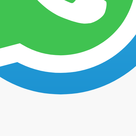
eles
Faq's
Testimoniales
Contacto
get out of timeshare Mexico
Artículos con la etiqueta
ompartido en México: Costos ocultos, promes