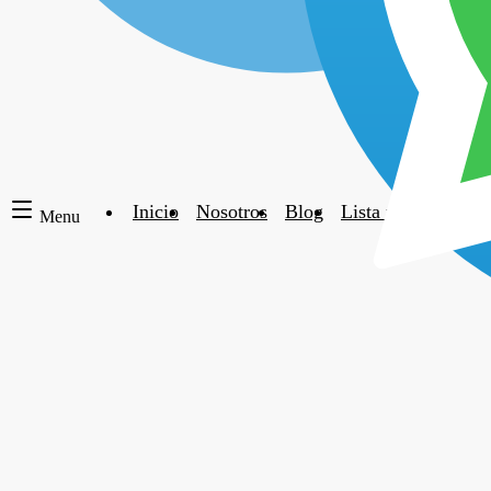
Inicio
Nosotros
Blog
Lista negra de hot
Menu
Por qué deberías reconsiderar tu tiempo c
Timeshare Cancellation
|
hace alrededor de 1 año
|
2 comentarios