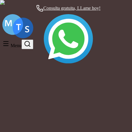
Consulta gratuita, LLame hoy!
Timeshare General
Timeshare Cancellation
Menu
Timeshare Rentals and Resales
Timeshare Scams and Fraud
cancel vacation ownership Mexico
Artículos con la etiqueta
¿Tu tiempo compartido en México es una
pesadilla? Descubre cómo cancelarlo
para siempre
Timeshare Cancellation
|
hace alrededor de 1 año
|
3 comentarios
¿Por qué elegir Mexican Timeshare Solutions?
Porque trabajamos
con base en resultados: si no cancelamos su tiempo compartido,