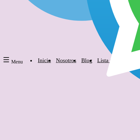
Inicio
Nosotros
Blog
Lista negra de hot
Menu
Traspasar una Membresías de Tiempo Com
Timeshare General
|
hace casi 2 años
|
7 comentarios