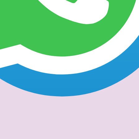
eles
Faq's
Testimoniales
Contacto
Traspaso de tiempo compartido
Artículos con la etiqueta
partido: ¿Por Qué No Conviene?