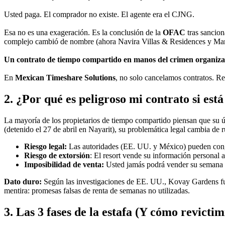
Usted paga. El comprador no existe. El agente era el CJNG.
Esa no es una exageración. Es la conclusión de la
OFAC
tras sancion
complejo cambió de nombre (ahora Navira Villas & Residences y Mari
Un contrato de tiempo compartido en manos del crimen organizad
En
Mexican Timeshare Solutions
, no solo cancelamos contratos. Re
2. ¿Por qué es peligroso mi contrato si es
La mayoría de los propietarios de tiempo compartido piensan que su ú
(detenido el 27 de abril en Nayarit), su problemática legal cambia de r
Riesgo legal:
Las autoridades (EE. UU. y México) pueden congel
Riesgo de extorsión
: El resort vende su información personal a
Imposibilidad de venta:
Usted jamás podrá vender su semana e
Dato duro:
Según las investigaciones de EE. UU., Kovay Gardens f
mentira: promesas falsas de renta de semanas no utilizadas.
3. Las 3 fases de la estafa (Y cómo revictim