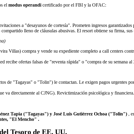
os el
modus operandi
certificado por el FBI y la OFAC:
vitaciones a "desayunos de cortesía". Prometen ingresos garantizados p
compartido lleno de cláusulas abusivas. El resort obtiene su firma, sus 
na)
a Villas) compra y vende su expediente completo a call centers contro
ed recibe ofertas falsas de "reventa rápida" o "compra de su semana al
tos de "Tagayas" o "Tolin") le contactan. Le exigen pagos urgentes por
ue va directamente al CJNG). Revictimización psicológica y financiera.
énez Tapia ("Tagayas") y José Luis Gutiérrez Ochoa ("Tolin")
, e
tes, "El Mencho" .
del Tesoro de EE. UU.