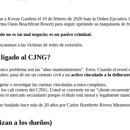
ar a Kovay Gardens el 19 de febrero de 2026 bajo la Orden Ejecutiva 
na Oasis Beachfront Resort) para seguir operando su maquinaria de fr
o no es un mal negocio; es un pasivo criminal.
scatamos a las víctimas de redes de extorsión.
tá ligado al CJNG?
nico problema son las "altas mantenimientos". Error. Cuando el resort 
ubro: pasa de ser un contrato civil a un
activo vinculado a la delincue
ar o investigar las cuentas vinculadas a estos complejos.
 los call centers del CJNG. Usted se convierte en un "cliente recurrente
n el mercado secundario porque el título está moral y legalmente man
ue fundado hace más de 20 años por Carlos Humberto Rivera Miramonte
izan a los dueños)