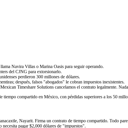
lama Navira Villas o Marina Oasis para seguir operando.
nters del CJNG para extorsionarlo.
unidenses perdieron 300 millones de dólares.
ntiras; después, falsos "abogados" le cobran impuestos inexistentes.
 Mexican Timeshare Solutions cancelamos el contrato legalmente. Nada
de tiempo compartido en México, con pérdidas superiores a los 50 millo
nacaxtle, Nayarit. Firma un contrato de tiempo compartido. Todo pare
lo necesita pagar $2,000 dólares de "impuestos".