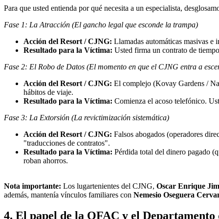
Para que usted entienda por qué necesita a un especialista, desglosam
Fase 1: La Atracción (El gancho legal que esconde la trampa)
Acción del Resort / CJNG:
Llamadas automáticas masivas e in
Resultado para la Víctima:
Usted firma un contrato de tiempo 
Fase 2: El Robo de Datos (El momento en que el CJNG entra a esce
Acción del Resort / CJNG:
El complejo (Kovay Gardens / Navir
hábitos de viaje.
Resultado para la Víctima:
Comienza el acoso telefónico. Ust
Fase 3: La Extorsión (La revictimización sistemática)
Acción del Resort / CJNG:
Falsos abogados (operadores direc
"traducciones de contratos".
Resultado para la Víctima:
Pérdida total del dinero pagado (q
roban ahorros.
Nota importante:
Los lugartenientes del CJNG,
Oscar Enrique Jim
además, mantenía vínculos familiares con
Nemesio Oseguera Cervan
4. El papel de la OFAC y el Departamento 