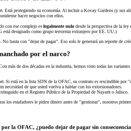
t. Está protegiendo su economía. Al incluir a Kovay Gardens (y sus ali
unidense hacer negocios con ellos.
do con ese complejo es
legalmente nulo
desde la perspectiva de la ley
JNG está designado como grupo terrorista extranjero por EE. UU.)
o. No basta con "dejar de pagar". Eso solo le generará un reporte de cr
manchado por el narco?
Con más de dos décadas en la industria, hemos visto todas las variante
rt. Si está en la lista SDN de la OFAC, su contrato es rescindible por "
in necesidad de que usted vuelva a hablar con los extorsionadores.
tinguido en el Registro Público de la Propiedad de Nayarit o Jalisco.
ras los estafadores le piden dinero antes de "gestionar", nosotros prime
o por la OFAC, ¿puedo dejar de pagar sin consecuencia