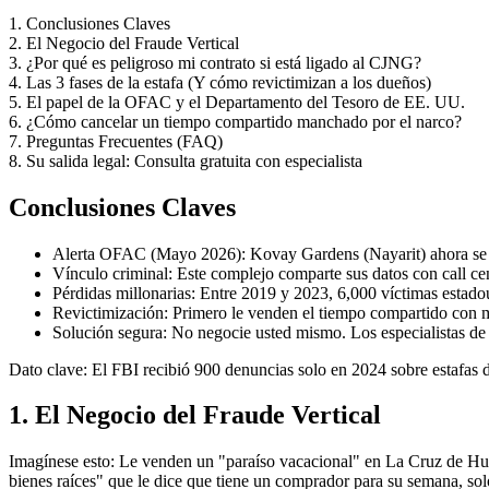
1. Conclusiones Claves
2. El Negocio del Fraude Vertical
3. ¿Por qué es peligroso mi contrato si está ligado al CJNG?
4. Las 3 fases de la estafa (Y cómo revictimizan a los dueños)
5. El papel de la OFAC y el Departamento del Tesoro de EE. UU.
6. ¿Cómo cancelar un tiempo compartido manchado por el narco?
7. Preguntas Frecuentes (FAQ)
8. Su salida legal: Consulta gratuita con especialista
Conclusiones Claves
Alerta OFAC (Mayo 2026): Kovay Gardens (Nayarit) ahora se l
Vínculo criminal: Este complejo comparte sus datos con call ce
Pérdidas millonarias: Entre 2019 y 2023, 6,000 víctimas estado
Revictimización: Primero le venden el tiempo compartido con me
Solución segura: No negocie usted mismo. Los especialistas de
Dato clave: El FBI recibió 900 denuncias solo en 2024 sobre estafas 
1. El Negocio del Fraude Vertical
Imagínese esto: Le venden un "paraíso vacacional" en La Cruz de Hua
bienes raíces" que le dice que tiene un comprador para su semana, so