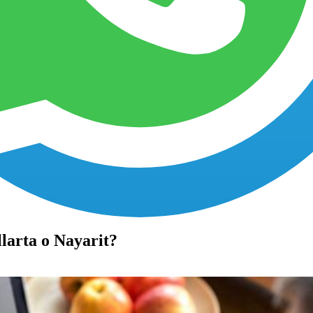
eles
Faq's
Testimoniales
Contacto
arta o Nayarit?